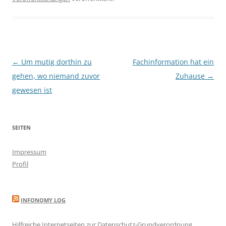
Beitragsnavigation
←
Um mutig dorthin zu
Fachinformation hat ein
gehen, wo niemand zuvor
Zuhause
→
gewesen ist
SEITEN
Impressum
Profil
INFONOMY LOG
Hilfreiche Internetseiten zur Datenschutz-Grundverordnung