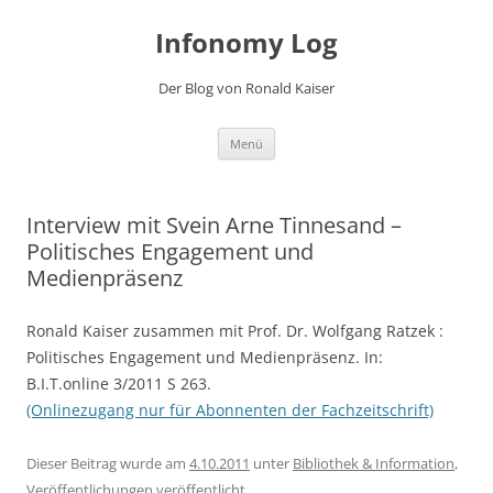
Zum
Inhalt
Infonomy Log
springen
Der Blog von Ronald Kaiser
Menü
Interview mit Svein Arne Tinnesand –
Politisches Engagement und
Medienpräsenz
Ronald Kaiser zusammen mit Prof. Dr. Wolfgang Ratzek :
Politisches Engagement und Medienpräsenz. In:
B.I.T.online 3/2011 S 263.
(Onlinezugang nur für Abonnenten der Fachzeitschrift)
Dieser Beitrag wurde am
4.10.2011
unter
Bibliothek & Information
,
Veröffentlichungen
veröffentlicht.