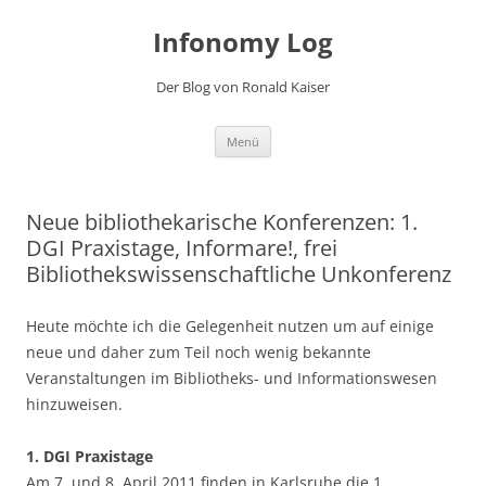
Zum
Inhalt
Infonomy Log
springen
Der Blog von Ronald Kaiser
Menü
Neue bibliothekarische Konferenzen: 1.
DGI Praxistage, Informare!, frei

Bibliothekswissenschaftliche Unkonferenz
Heute möchte ich die Gelegenheit nutzen um auf einige
neue und daher zum Teil noch wenig bekannte
Veranstaltungen im Bibliotheks- und Informationswesen
hinzuweisen.
1. DGI Praxistage
Am 7. und 8. April 2011 finden in Karlsruhe die 1.