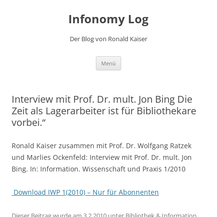
Zum
Inhalt
Infonomy Log
springen
Der Blog von Ronald Kaiser
Menü
Interview mit Prof. Dr. mult. Jon Bing Die
Zeit als Lagerarbeiter ist für Bibliothekare
vorbei.“
Ronald Kaiser zusammen mit Prof. Dr. Wolfgang Ratzek
und Marlies Ockenfeld: Interview mit Prof. Dr. mult. Jon
Bing. In: Information. Wissenschaft und Praxis 1/2010
Download IWP 1(2010) – Nur für Abonnenten
Dieser Beitrag wurde am
3.2.2010
unter
Bibliothek & Information
,